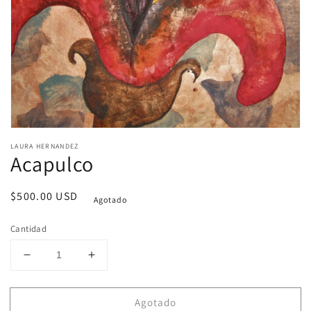
de
galería
LAURA HERNANDEZ
Acapulco
Precio
$500.00 USD
Agotado
habitual
Cantidad
Reducir
Aumentar
cantidad
cantidad
para
para
Agotado
Acapulco
Acapulco