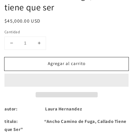
tiene que ser
Precio
$45,000.00 USD
habitual
Cantidad
Reducir
Aumentar
cantidad
cantidad
para
para
Agregar al carrito
Ancho
Ancho
camino
camino
de
de
fuga,
fuga,
callado
callado
tiene
tiene
que
que
ser
ser
autor: Laura Hernandez
titulo: “Ancho Camino de Fuga, Callado Tiene
que Ser”