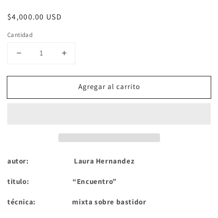
Precio
$4,000.00 USD
habitual
Cantidad
Reducir
Aumentar
cantidad
cantidad
para
para
Agregar al carrito
Encuentro
Encuentro
autor: Laura Hernandez
titulo: “Encuentro”
técnica: mixta sobre bastidor