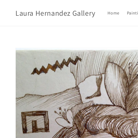
Ir
directamente
Laura Hernandez Gallery
al contenido
Home
Paint
Ir
directamente
a la
información
del producto