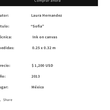
Comprar ahora
autor: Laura Hernandez
titulo: “Sofia”
técnica: Ink on canvas
medidas: 0.25 x 0.32 m
precio: $ 1,200 USD
año: 2013
lugar: México
Share