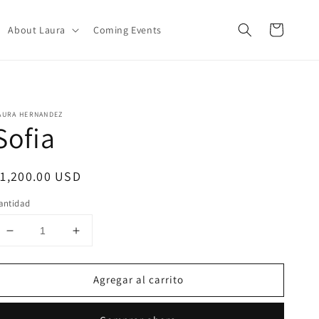
Carrito
About Laura
Coming Events
AURA HERNANDEZ
Sofia
recio
1,200.00 USD
abitual
antidad
Reducir
Aumentar
cantidad
cantidad
para
para
Agregar al carrito
Sofia
Sofia